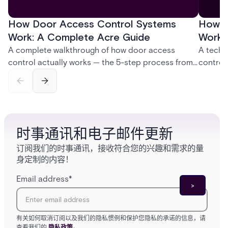
How Door Access Control Systems
How B
Work: A Complete Acre Guide
Works
A complete walkthrough of how door access
A techn
control actually works — the 5-step process from
control
credential swipe to unlock, the four core hardware
creatio
and software components, and the access control
fingerpr
models (DAC, MAC, RBAC, ABAC) that determine
and wha
who gets in where.
across 
时事通讯和电子邮件更新
订阅我们的时事通讯，接收符合您的兴趣和需求的量
身定制的内容！
Email address
*
有关如何取消订阅以及我们的隐私惯例和保护您隐私的承诺的信息，请
查看我们的
隐私政策。