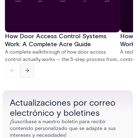
How Door Access Control Systems
How B
Work: A Complete Acre Guide
Works
A complete walkthrough of how door access
A techn
control actually works — the 5-step process from
control
credential swipe to unlock, the four core hardware
creatio
and software components, and the access control
fingerpr
models (DAC, MAC, RBAC, ABAC) that determine
and wha
who gets in where.
across 
Actualizaciones por correo
electrónico y boletines
¡Suscríbase a nuestro boletín para recibir
contenido personalizado que se adapte a sus
intereses y necesidades!