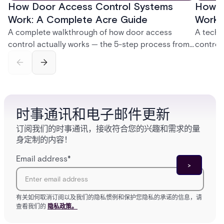
How Door Access Control Systems
How B
Work: A Complete Acre Guide
Works
A complete walkthrough of how door access
A techn
control actually works — the 5-step process from
control
credential swipe to unlock, the four core hardware
creatio
and software components, and the access control
fingerpr
models (DAC, MAC, RBAC, ABAC) that determine
and wha
who gets in where.
across 
时事通讯和电子邮件更新
订阅我们的时事通讯，接收符合您的兴趣和需求的量
身定制的内容！
Email address
*
有关如何取消订阅以及我们的隐私惯例和保护您隐私的承诺的信息，请
查看我们的
隐私政策。