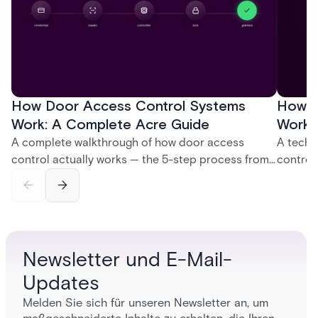
How Door Access Control Systems
How B
Work: A Complete Acre Guide
Works
A complete walkthrough of how door access
A techn
control actually works — the 5-step process from
control
credential swipe to unlock, the four core hardware
creatio
and software components, and the access control
fingerpr
models (DAC, MAC, RBAC, ABAC) that determine
and wha
who gets in where.
across 
Newsletter und E-Mail-
Updates
Melden Sie sich für unseren Newsletter an, um