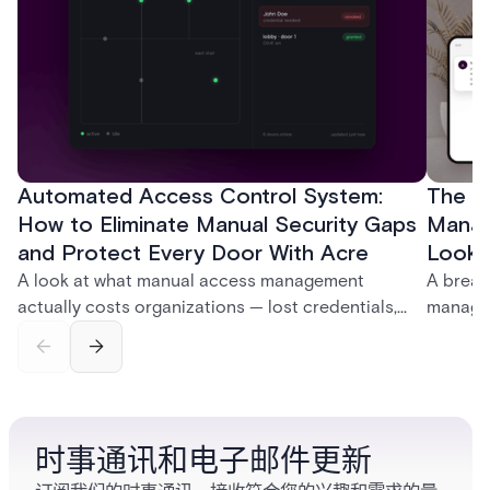
Automated Access Control System:
The Ke
How to Eliminate Manual Security Gaps
Manag
and Protect Every Door With Acre
Look f
A look at what manual access management
A break
actually costs organizations — lost credentials,
managem
incomplete audit trails, and wasted security hours
securit
— and how Acre's automated access control
and bet
platforms close those gaps without forcing a full
separat
infrastructure overhaul.
sign-in 
时事通讯和电子邮件更新