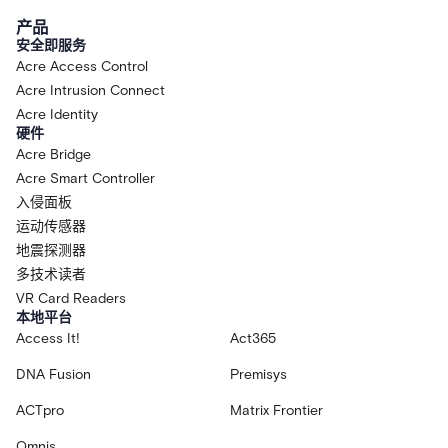
产品
安全即服务
Acre Access Control
Acre Intrusion Connect
Acre Identity
硬件
Acre Bridge
Acre Smart Controller
入侵面板
运动传感器
地震探测器
多技术读者
VR Card Readers
本地平台
Access It!
Act365
DNA Fusion
Premisys
ACTpro
Matrix Frontier
Omnis