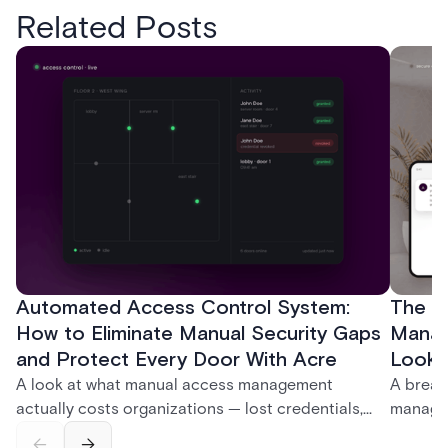
Related Posts
Automated Access Control System:
The Ke
How to Eliminate Manual Security Gaps
Manag
and Protect Every Door With Acre
Look f
A look at what manual access management
A break
actually costs organizations — lost credentials,
managem
incomplete audit trails, and wasted security hours
securit