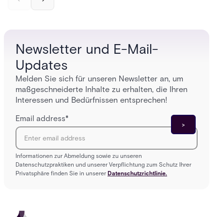
— and how Acre's automated access control
and bet
platforms close those gaps without forcing a full
separat
infrastructure overhaul.
sign-in 
Newsletter und E-Mail-
Updates
Melden Sie sich für unseren Newsletter an, um
maßgeschneiderte Inhalte zu erhalten, die Ihren
Interessen und Bedürfnissen entsprechen!
Email address
*
Informationen zur Abmeldung sowie zu unseren
Datenschutzpraktiken und unserer Verpflichtung zum Schutz Ihrer
Privatsphäre finden Sie in unserer
Datenschutzrichtlinie.