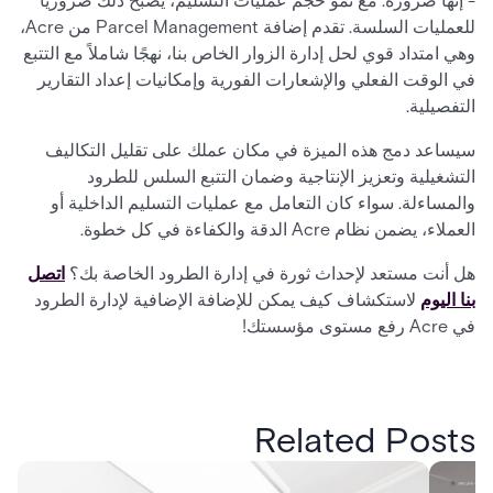
- إنها ضرورة. مع نمو حجم عمليات التسليم، يصبح ذلك ضروريًا
للعمليات السلسة. تقدم إضافة Parcel Management من Acre،
وهي امتداد قوي لحل إدارة الزوار الخاص بنا، نهجًا شاملاً مع التتبع
في الوقت الفعلي والإشعارات الفورية وإمكانيات إعداد التقارير
التفصيلية.
سيساعد دمج هذه الميزة في مكان عملك على تقليل التكاليف
التشغيلية وتعزيز الإنتاجية وضمان التتبع السلس للطرود
والمساءلة. سواء كان التعامل مع عمليات التسليم الداخلية أو
العملاء، يضمن نظام Acre الدقة والكفاءة في كل خطوة.
هل أنت مستعد لإحداث ثورة في إدارة الطرود الخاصة بك؟
اتصل
بنا اليوم
لاستكشاف كيف يمكن للإضافة الإضافية لإدارة الطرود
في Acre رفع مستوى مؤسستك!
Related Posts