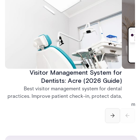
Visitor Management System for
Dentists: Acre (2026 Guide)
Best visitor management system for dental
practices. Improve patient check-in, protect data,
and streamline front desk operations.
man
securi
separ