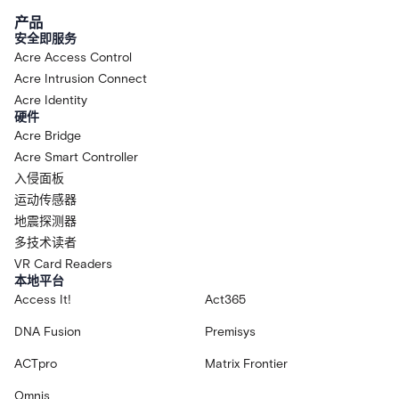
产品
安全即服务
Acre Access Control
Acre Intrusion Connect
Acre Identity
硬件
Acre Bridge
Acre Smart Controller
入侵面板
运动传感器
地震探测器
多技术读者
VR Card Readers
本地平台
Access It!
Act365
DNA Fusion
Premisys
ACTpro
Matrix Frontier
Omnis