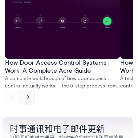
How Door Access Control Systems
How B
Work: A Complete Acre Guide
Works
A complete walkthrough of how door access
A techn
control actually works — the 5-step process from
control
credential swipe to unlock, the four core hardware
creatio
and software components, and the access control
fingerpr
models (DAC, MAC, RBAC, ABAC) that determine
and wha
who gets in where.
across 
时事通讯和电子邮件更新
订阅我们的时事通讯，接收符合您的兴趣和需求的量