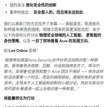
强烈关注
简化安全性的创新
重申的信念：
安全是人的，而且将永远如此
我们以奥斯汀的方式拉开了序幕 —— 乘船游览、现场音乐
和特瑞·布莱克的烧烤。但随之而来的是更深层次的：关于
以下内容的公开讨论
物理安全领域的人工智能
，
更智能的
身份策略
，以及
一目了然地看看 Acre 的发展方向
。
如
Lee Odess
反映：
“能够参加首届Acre Security合作伙伴活动绝对是一种荣
幸。我带着很多观察、见解、对话和烧烤走开了。库马尔·
索卡、安德鲁·拉普西和整个 Acre 团队干得好 —— 举办这样
的活动需要一个村庄，而且你做得很好。感谢你有机会参与
其中，主持关于人工智能和创新的小组讨论，然后与库马尔
和约瑟夫·格里洛一起上台绝对是一种享受。”
将能量转化为行动