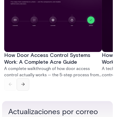
How Door Access Control Systems
How B
Work: A Complete Acre Guide
Works
A complete walkthrough of how door access
A techn
control actually works — the 5-step process from
control
credential swipe to unlock, the four core hardware
creatio
and software components, and the access control
fingerpr
models (DAC, MAC, RBAC, ABAC) that determine
and wha
who gets in where.
across 
Actualizaciones por correo