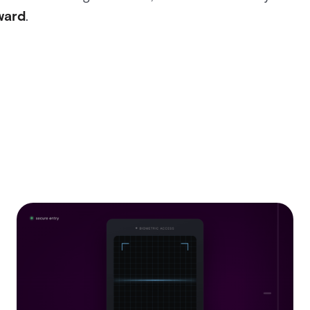
ward
.