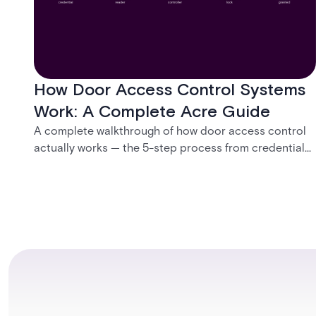
How Door Access Control Systems
Work: A Complete Acre Guide
A complete walkthrough of how door access control
actually works — the 5-step process from credential
swipe to unlock, the four core hardware and software
components, and the access control models (DAC,
MAC, RBAC, ABAC) that determine who gets in where.