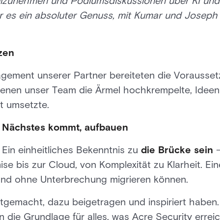
eilzunehmen und Podiumsdiskussionen über KI und
 es ein absoluter Genuss, mit Kumar und Joseph 
zen
gement unserer Partner bereiteten die Vorausset
enen unser Team die Ärmel hochkrempelte, Ideen
t umsetzte.
s Nächstes kommt, aufbauen
 Ein einheitliches Bekenntnis zu
die Brücke sein
—
se bis zur Cloud, von Komplexität zu Klarheit. Ein
und ohne Unterbrechung migrieren können.
mitgemacht, dazu beigetragen und inspiriert haben
n die Grundlage für alles, was Acre Security erre