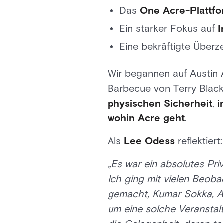
Das
One Acre-Plattf
Ein starker Fokus auf
I
Eine bekräftigte Über
Wir begannen auf Austin A
Barbecue von Terry Black'
physischen Sicherheit
,
i
wohin Acre geht
.
Als
Lee Odess
reflektiert:
„Es war ein absolutes Pri
Ich ging mit vielen Beob
gemacht, Kumar Sokka, A
um eine solche Veranstalt