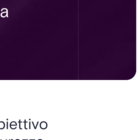
ta
biettivo