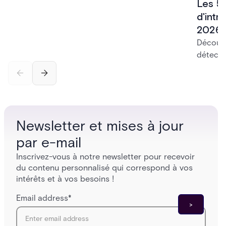
Les 5
systems to a more connected, cloud-enabled
future.
d'intr
2026
Découvr
détecti
platefo
contrôl
pour tr
Newsletter et mises à jour
par e-mail
Inscrivez-vous à notre newsletter pour recevoir
du contenu personnalisé qui correspond à vos
intérêts et à vos besoins !
Email address
*