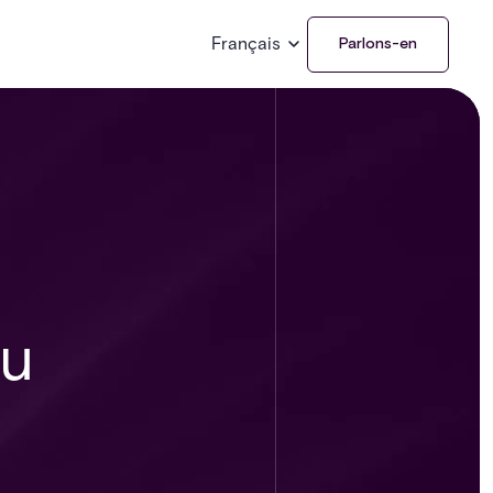
Français
Parlons-en
ou
é