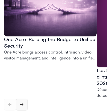
One Acre: Building the Bridge to Unified
Security
One Acre brings access control, intrusion, video,
visitor management, and intelligence into a unified
platform—creating a practical path from today’s
Les 5
systems to a more connected, cloud-enabled
future.
d'intr
2026
Découvr
détecti
platefo
contrôl