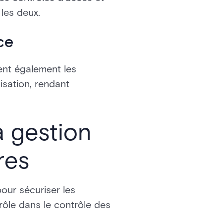
 les deux.
ce
ent également les
lisation, rendant
a gestion
res
our sécuriser les
 rôle dans le contrôle des