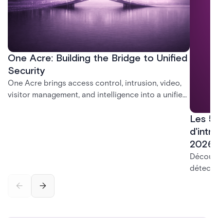
One Acre: Building the Bridge to Unified
Security
One Acre brings access control, intrusion, video,
visitor management, and intelligence into a unified
platform—creating a practical path from today’s
Les 5
systems to a more connected, cloud-enabled
future.
d'intr
2026
Découvr
détecti
platefo
contrôl
pour tr