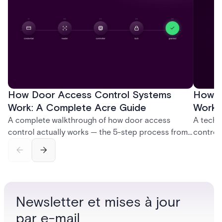
How Door Access Control Systems
How B
Work: A Complete Acre Guide
Works
A complete walkthrough of how door access
A techn
control actually works — the 5-step process from
control
credential swipe to unlock, the four core hardware
creatio
and software components, and the access control
fingerpr
models (DAC, MAC, RBAC, ABAC) that determine
and wha
who gets in where.
across 
Newsletter et mises à jour
par e-mail