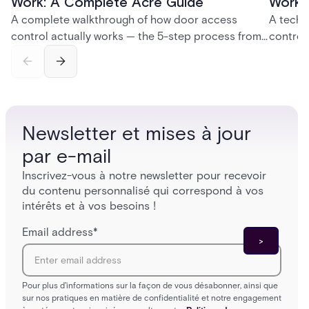
Work: A Complete Acre Guide
Works
A complete walkthrough of how door access
A techn
control actually works — the 5-step process from
control
credential swipe to unlock, the four core hardware
creatio
and software components, and the access control
fingerpr
models (DAC, MAC, RBAC, ABAC) that determine
and wha
who gets in where.
across 
Newsletter et mises à jour
par e-mail
Inscrivez-vous à notre newsletter pour recevoir
du contenu personnalisé qui correspond à vos
intérêts et à vos besoins !
Email address
*
Pour plus d'informations sur la façon de vous désabonner, ainsi que
sur nos pratiques en matière de confidentialité et notre engagement