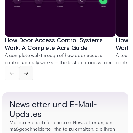
How Door Access Control Systems
How B
Work: A Complete Acre Guide
Works
A complete walkthrough of how door access
A techn
control actually works — the 5-step process from
control
credential swipe to unlock, the four core hardware
creatio
and software components, and the access control
fingerpr
models (DAC, MAC, RBAC, ABAC) that determine
and wha
who gets in where.
across 
Newsletter und E-Mail-
Updates
Melden Sie sich für unseren Newsletter an, um
maßgeschneiderte Inhalte zu erhalten, die Ihren