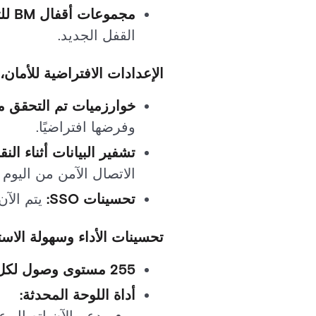
مجموعات أقفال BM للتحكم في ENGAGE:
القفل الجديد.
الإعدادات الافتراضية للأمان،
خوارزميات تم التحقق من 
وفرضها افتراضيًا.
تشفير البيانات أثناء النق
الاتصال الآمن من اليوم ا
تحسينات SSO:
يتم الآن التخلص من 
تحسينات الأداء وسهولة الاس
255 مستوى وصول لكل حامل بطاقة:
أداة اللوحة المحدثة: