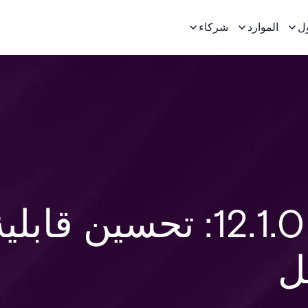
ل
الموارد
شركاء
قم بالوصول إليه! 12.1.0: تحسين قابل
ل