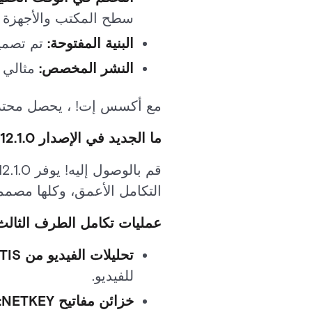
سطح المكتب والأجهزة ال
البنية المفتوحة:
تم تصميمه على أجهزة cury
النشر المخصص:
مثالي ل
مع أكسس إت! ، يحصل محترفو
ما الجديد في الإصدار 12.1.0؟
التكامل الأعمق، وكلها مصممة
عمليات تكامل الطرف الثالث
تحليلات الفيديو من DAVANTIS:
للفيديو.
خزائن مفاتيح NETKEY: