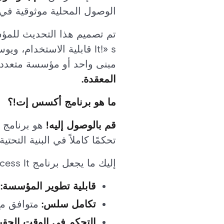
الوصول المحلية موثوقية في 
It!» s قابلية الاستخدام
مبنى واحد أو مؤسسة متعددة
المعقدة.
ما هو برنامج أكسس إت!؟
قم بالوصول إليه!
تحكمًا كاملاً في البنية التحت
إليك ما يجعل برنامج Access It! شركة رائدة منذ فترة طويلة في فئتها:
قابلية تطوير المؤسسة:
ي
تكامل سلس:
متوافق مع 
التحكم في الوقت الحقي