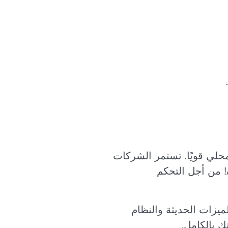
حلي قويًا. تستمر الشركات
في مجالات الرعاية الصحية والتعليم والحكومة والتصنيع في الاعتماد على Access It! من أجل التحكم
لميزات الحديثة والنظام
 بالكامل.