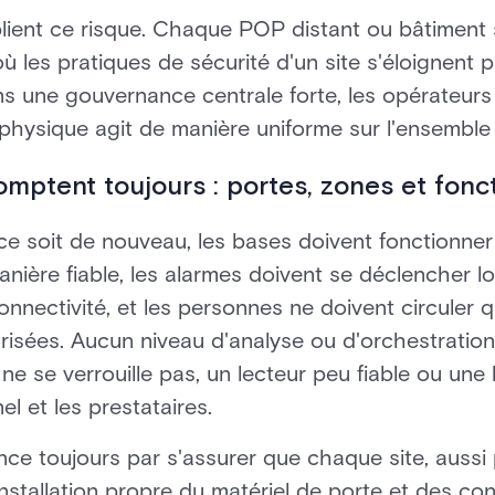
iplient ce risque. Chaque POP distant ou bâtiment 
où les pratiques de sécurité d'un site s'éloignent
ans une gouvernance centrale forte, les opérateur
physique agit de manière uniforme sur l'ensemble 
ptent toujours : portes, zones et fonct
ce soit de nouveau, les bases doivent fonctionner 
anière fiable, les alarmes doivent se déclencher l
nnectivité, et les personnes ne doivent circuler 
orisées. Aucun niveau d'analyse ou d'orchestratio
e se verrouille pas, un lecteur peu fiable ou une l
el et les prestataires.
 toujours par s'assurer que chaque site, aussi pet
nstallation propre du matériel de porte et des co