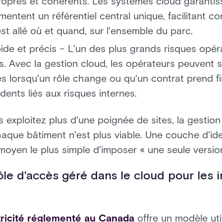
opres et cohérents. Les systèmes cloud garantis
imentent un référentiel central unique, facilitant c
st allé où et quand, sur l'ensemble du parc.
de et précis – L'un des plus grands risques opéra
s. Avec la gestion cloud, les opérateurs peuvent
tes lorsqu'un rôle change ou qu'un contrat prend fi
dents liés aux risques internes.
s exploitez plus d'une poignée de sites, la gestion
aque bâtiment n'est plus viable. Une couche d'iden
moyen le plus simple d'imposer « une seule version
ôle d'accès géré dans le cloud pour les i
ctricité réglementé au Canada
offre un modèle uti