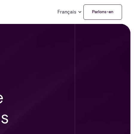
Français
Parlons-en
e
es