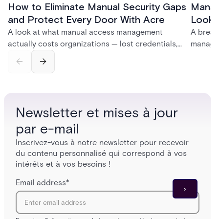
How to Eliminate Manual Security Gaps
Manag
and Protect Every Door With Acre
Look f
A look at what manual access management
A break
actually costs organizations — lost credentials,
managem
incomplete audit trails, and wasted security hours
securit
— and how Acre's automated access control
and bet
platforms close those gaps without forcing a full
separat
infrastructure overhaul.
sign-in 
Newsletter et mises à jour
par e-mail
Inscrivez-vous à notre newsletter pour recevoir
du contenu personnalisé qui correspond à vos
intérêts et à vos besoins !
Email address
*