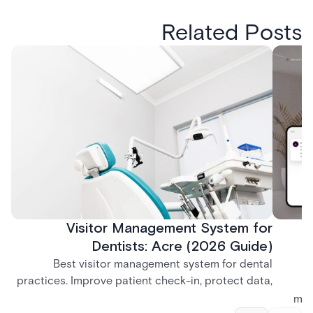
Related Posts
Visitor Management System for
Dentists: Acre (2026 Guide)
Best visitor management system for dental
practices. Improve patient check-in, protect data,
and streamline front desk operations.
man