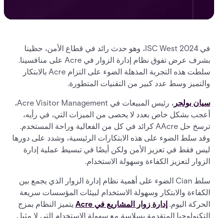
في ISC West 2024، وهو حدث رائد في قطاع الأمن، حظينا
بشرف عرض تفوق نظام إدارة الزوار في Acre على منافسينا.
سلطت هذه التجربة المذهلة الضوء على التزام Acre بالابتكار
والتميز وسط عدد كبير من التقنيات المتطورة.
سيان بولجر
، رئيس المبيعات في Acre Visitor Management،
أعجب بشكل خاص بعدد لا يحصى من الميزات التي، في رأيه،
ترسخ حل AAcre كرائد في كل من الفعالية وراحة المستخدم.
وقد سلط الضوء على هذه الابتكارات الرئيسية، وشدد على دورها
ليس فقط في تعزيز الأمن ولكن أيضًا في تبسيط عملية إدارة
الزوار لتعزيز الكفاءة وسهولة الاستخدام.
سلط Cian الضوء على أهمية نظام إدارة الزوار الذي يجمع بين
الكفاءة والابتكار وسهولة الاستخدام لبيئات المؤسسات سريعة
الحركة اليوم.
إدارة زوار المشاريع في Acre
يتميز النظام بمزج
التكنولوجيا المتقدمة بسلاسة مع سهولة الاستخدام التي لا مثيل