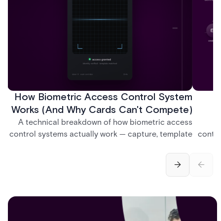
How Biometric Access Control System
H
Works (And Why Cards Can't Compete)
A technical breakdown of how biometric access
A
control systems actually work — capture, template
contro
creation, storage, and matching — plus a look at
credent
fingerprint, facial, iris, and palm vein technologies,
and so
and what it takes to deploy biometrics reliably
model
across an enterprise.