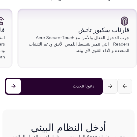
قارئات سكيور تاتش
قا
جرب الدخول الفعال والآمن مع Acre Secure-Touch
Readers - التي تتميز بتنشيط اللمس الأنيق ودعم التقنيات
المتعددة والأداء القوي لأي بيئة.
th.
دعونا نتحدث
أدخل النظام البيئي
تجمع محفظة Acre الواسعة بين حلول إدارة الزوار الرائدة