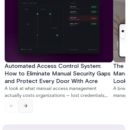
Automated Access Control System:
The Ke
How to Eliminate Manual Security Gaps
Manag
and Protect Every Door With Acre
Look f
A look at what manual access management
A break
actually costs organizations — lost credentials,
managem
incomplete audit trails, and wasted security hours
securit
— and how Acre's automated access control
and bet
platforms close those gaps without forcing a full
separat
infrastructure overhaul.
sign-in 