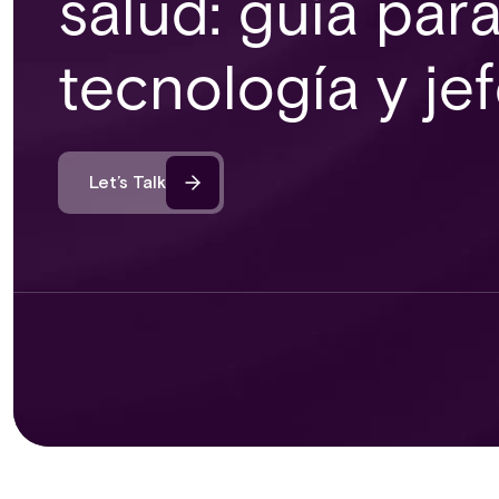
salud: guía par
tecnología y je
Let’s Talk