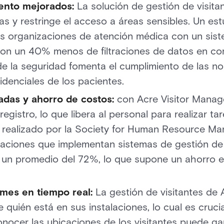
ento mejorados:
La solución de gestión de visitan
ias y restringe el acceso a áreas sensibles. Un est
s organizaciones de atención médica con un sist
aron un 40% menos de filtraciones de datos en c
 de la seguridad fomenta el cumplimiento de las n
idenciales de los pacientes.
adas y ahorro de costos:
con Acre Visitor Manag
egistro, lo que libera al personal para realizar ta
io realizado por la Society for Human Resource 
aciones que implementan sistemas de gestión de v
n un promedio del 72%, lo que supone un ahorro 
rmes en tiempo real:
La gestión de visitantes de
e quién está en sus instalaciones, lo cual es cruc
onocer las ubicaciones de los visitantes puede g