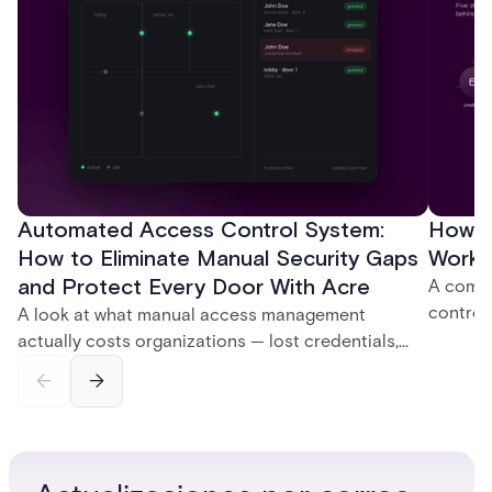
Automated Access Control System:
How D
How to Eliminate Manual Security Gaps
Work:
and Protect Every Door With Acre
A compl
control
A look at what manual access management
credent
actually costs organizations — lost credentials,
and sof
incomplete audit trails, and wasted security hours
models 
— and how Acre's automated access control
who get
platforms close those gaps without forcing a full
infrastructure overhaul.