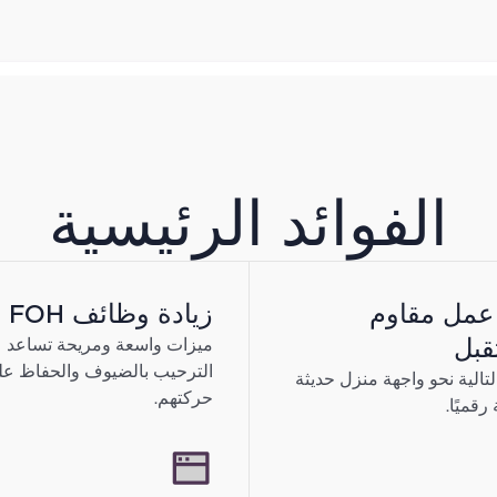
تقبال الافتر
الفوائد الرئيسية
ات الأولى المفقودة.
عمل مقاوم
زيادة وظائف FOH
ور - وغالبًا ما تشعر
قبل
ميزات واسعة ومريحة تساعد 
الترحيب بالضيوف والحفاظ ع
تالية نحو واجهة منزل حديثة
حركتهم.
رقميًا.