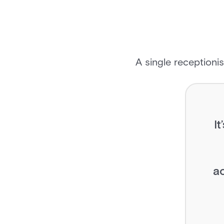
A single receptioni
"
a