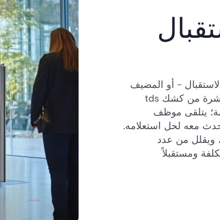
قبال
ال الافتراضي TDS موظف الاستقبال - أو المضيف
المعين - من دعم الوافدين عن طريق الفيديو مباشرة من كشك tds
اشة؛ يتلقى موظف
تحدث معه لحل استعلامه.
 ويقلل من عدد
كلفة ومستقبلاً