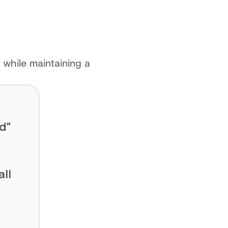
 while maintaining a
nd
ll