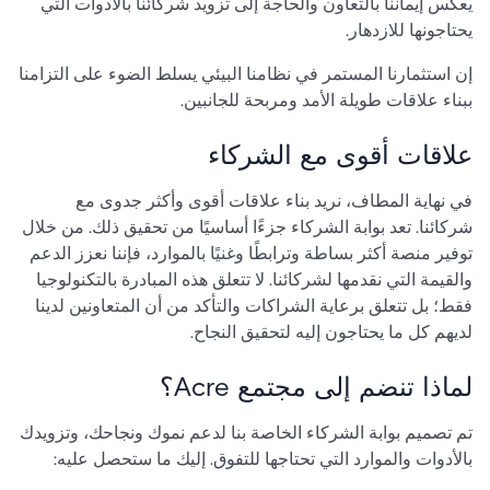
يعكس إيماننا بالتعاون والحاجة إلى تزويد شركائنا بالأدوات التي
يحتاجونها للازدهار.
إن استثمارنا المستمر في نظامنا البيئي يسلط الضوء على التزامنا
ببناء علاقات طويلة الأمد ومربحة للجانبين.
علاقات أقوى مع الشركاء
في نهاية المطاف، نريد بناء علاقات أقوى وأكثر جدوى مع
شركائنا. تعد بوابة الشركاء جزءًا أساسيًا من تحقيق ذلك. من خلال
توفير منصة أكثر بساطة وترابطًا وغنيًا بالموارد، فإننا نعزز الدعم
والقيمة التي نقدمها لشركائنا. لا تتعلق هذه المبادرة بالتكنولوجيا
فقط؛ بل تتعلق برعاية الشراكات والتأكد من أن المتعاونين لدينا
لديهم كل ما يحتاجون إليه لتحقيق النجاح.
لماذا تنضم إلى مجتمع Acre؟
تم تصميم بوابة الشركاء الخاصة بنا لدعم نموك ونجاحك، وتزويدك
بالأدوات والموارد التي تحتاجها للتفوق. إليك ما ستحصل عليه: