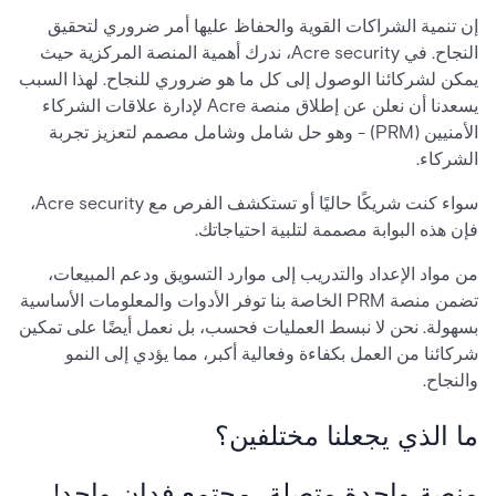
إن تنمية الشراكات القوية والحفاظ عليها أمر ضروري لتحقيق
النجاح. في Acre security، ندرك أهمية المنصة المركزية حيث
يمكن لشركائنا الوصول إلى كل ما هو ضروري للنجاح. لهذا السبب
يسعدنا أن نعلن عن إطلاق منصة Acre لإدارة علاقات الشركاء
الأمنيين (PRM) - وهو حل شامل وشامل مصمم لتعزيز تجربة
الشركاء.
سواء كنت شريكًا حاليًا أو تستكشف الفرص مع Acre security،
فإن هذه البوابة مصممة لتلبية احتياجاتك.
من مواد الإعداد والتدريب إلى موارد التسويق ودعم المبيعات،
تضمن منصة PRM الخاصة بنا توفر الأدوات والمعلومات الأساسية
بسهولة. نحن لا نبسط العمليات فحسب، بل نعمل أيضًا على تمكين
شركائنا من العمل بكفاءة وفعالية أكبر، مما يؤدي إلى النمو
والنجاح.
ما الذي يجعلنا مختلفين؟
منصة واحدة متصلة، مجتمع فدان واحد!