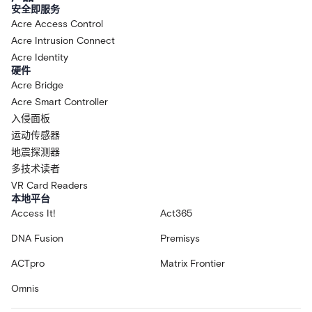
安全即服务
Acre Access Control
Acre Intrusion Connect
Acre Identity
硬件
Acre Bridge
Acre Smart Controller
入侵面板
运动传感器
地震探测器
多技术读者
VR Card Readers
本地平台
Access It!
Act365
DNA Fusion
Premisys
ACTpro
Matrix Frontier
Omnis