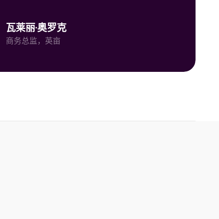
瓦莱丽·奥罗克
商务总监，英亩