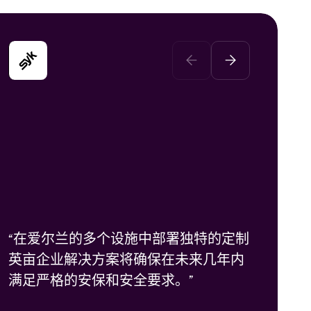
“在爱尔兰的多个设施中部署独特的定制
该医院在所有公共入口点部署了FAST-
英亩企业解决方案将确保在未来几年内
PASS访客管理系统，将其与其内部HL7
满足严格的安保和安全要求。”
患者数据库和访问协议集成在一起。