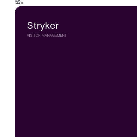
密。
Stryker
大型东北卫生系统
VISITOR MANAGEMENT
VISITOR MANAGEMENT