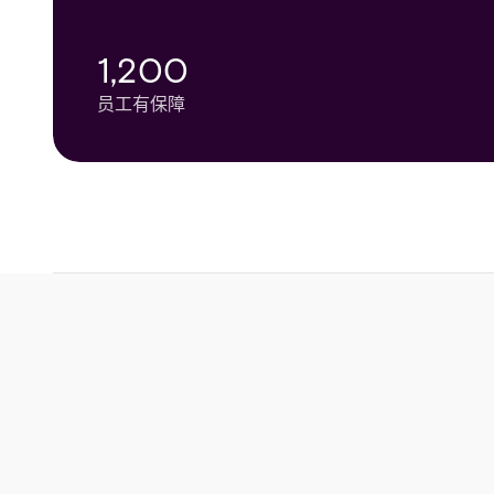
60% 以上
减少未经授权的访问
1,200
1000
员工有保障
学术医疗中心床