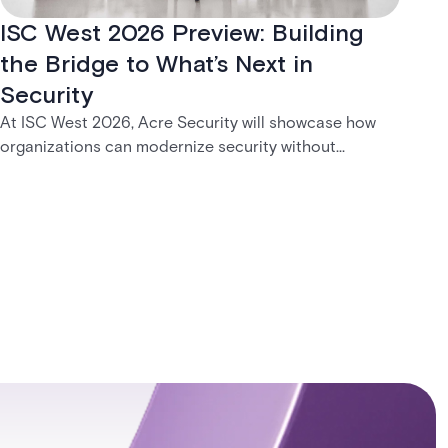
ISC West 2026 Preview: Building
the Bridge to What’s Next in
Security
At ISC West 2026, Acre Security will showcase how
organizations can modernize security without
disruption. From trusted on-premises platforms to the
unified One Acre ecosystem, Acre Bridge creates a
practical path between today’s systems and
tomorrow’s cloud-enabled security environment.