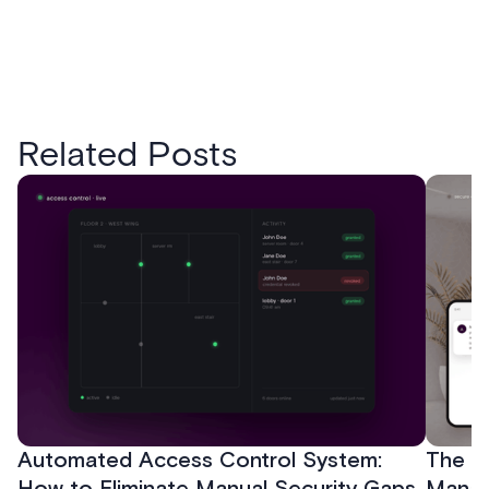
Related Posts
Automated Access Control System:
The Ke