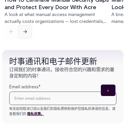
How to Eliminate Manual Security Gaps
Manag
and Protect Every Door With Acre
Look f
A look at what manual access management
A break
actually costs organizations — lost credentials,
managem
incomplete audit trails, and wasted security hours
securit
— and how Acre's automated access control
and bet
platforms close those gaps without forcing a full
separat
infrastructure overhaul.
sign-in 
时事通讯和电子邮件更新
订阅我们的时事通讯，接收符合您的兴趣和需求的量
身定制的内容！
Email address
*
有关如何取消订阅以及我们的隐私惯例和保护您隐私的承诺的信息，请
查看我们的
隐私政策。