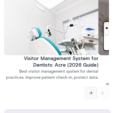
Visitor Management System for
Dentists: Acre (2026 Guide)
Best visitor management system for dental
practices. Improve patient check-in, protect data,
and streamline front desk operations.
man
securi
separ