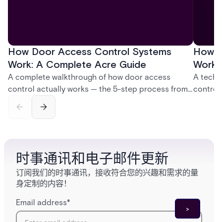
How Door Access Control Systems
How B
Work: A Complete Acre Guide
Works
A complete walkthrough of how door access
A techn
control actually works — the 5-step process from
control
credential swipe to unlock, the four core hardware
creatio
and software components, and the access control
fingerpr
models (DAC, MAC, RBAC, ABAC) that determine
and wha
who gets in where.
across 
时事通讯和电子邮件更新
订阅我们的时事通讯，接收符合您的兴趣和需求的量
身定制的内容！
Email address
*