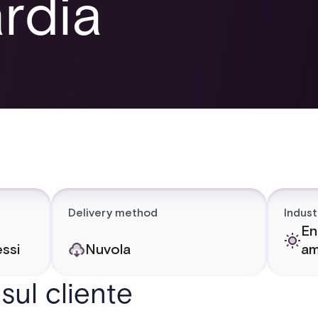
rdia
Delivery method
Indust
En
essi
Nuvola
am
sul cliente