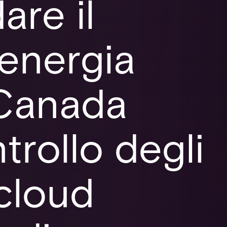
are il
'energia
 Canada
trollo degli
 cloud