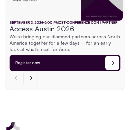
SEPTEMBER 3, 2026
SEPTEMBER 16, 2026
5:00 PM
6:00 PM
CST
CST
CONFERENZE CON I PARTNER
TRADE SHOWS
Access Austin 2026
GSX 2026
AUGUST 13, 2026
2:00 PM
CST
CONFERENZE CON I PARTNER
We're bringing our diamond partners across North
Sonoma Roadshow
America together for a few days — for an early
Register now
Head to Sonoma for a day behind the wheel of
look at what's next for Acre.
exotic cars, a race on a private airstrip, and
discussions on the cutting edge of security.
Register now
Register now