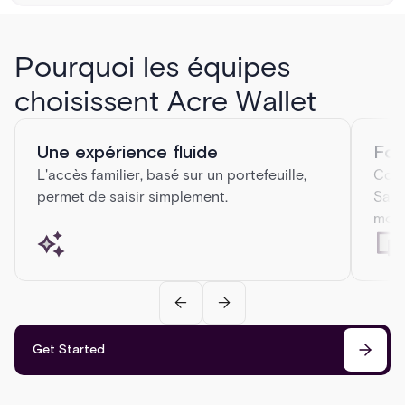
LE FUTUR
DE SÉCURITÉ
Pourquoi les équipes
Il est temps de procéder à une mise à niveau. Nous expliquons
pourquoi le contrôle d'accès mobile est plus sûr, plus intelligent et
choisissent Acre Wallet
plus pratique que les cartes-clés traditionnelles.
Une expérience fluide
Fon
L'accès familier, basé sur un portefeuille,
Comp
permet de saisir simplement.
Sams
mont
Get Started