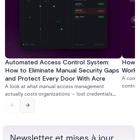
Automated Access Control System:
How D
How to Eliminate Manual Security Gaps
Work:
and Protect Every Door With Acre
A compl
control
A look at what manual access management
credent
actually costs organizations — lost credentials,
and sof
incomplete audit trails, and wasted security hours
models 
— and how Acre's automated access control
who get
platforms close those gaps without forcing a full
infrastructure overhaul.
Newsletter et mises à jour