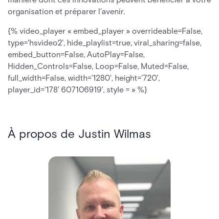
organisation et préparer l'avenir.
{% video_player « embed_player » overrideable=False,
type='hsvideo2', hide_playlist=true, viral_sharing=false,
embed_button=False, AutoPlay=False,
Hidden_Controls=False, Loop=False, Muted=False,
full_width=False, width='1280', height='720',
player_id='178' 607106919', style = » %}
À propos de Justin Wilmas