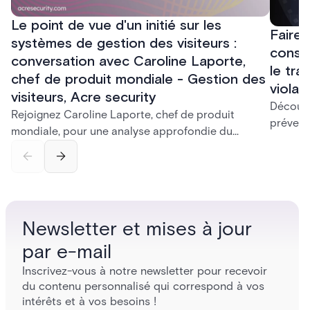
Le point de vue d'un initié sur les
Faire 
systèmes de gestion des visiteurs :
consei
conversation avec Caroline Laporte,
le tra
chef de produit mondiale - Gestion des
viola
visiteurs, Acre security
Découvr
Rejoignez Caroline Laporte, chef de produit
prévent
mondiale, pour une analyse approfondie du
le respo
système de gestion des visiteurs de sécurité
Ciarán 
d'Acre et de son importance dans le paysage de
stratégi
sécurité actuel
Newsletter et mises à jour
par e-mail
Inscrivez-vous à notre newsletter pour recevoir
du contenu personnalisé qui correspond à vos
intérêts et à vos besoins !