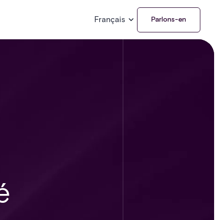
Français
Parlons-en
é