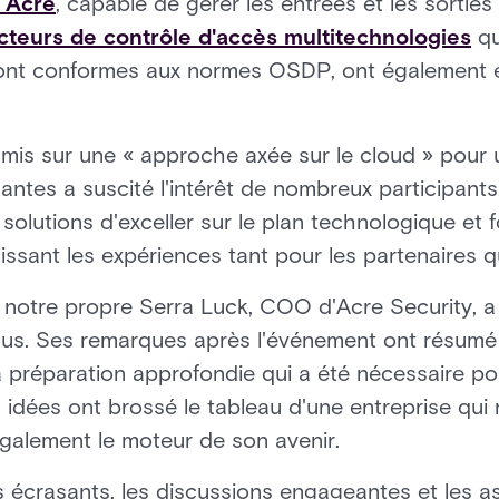
t Acre
, capable de gérer les entrées et les sorti
cteurs de contrôle d'accès multitechnologies
qu
sont conformes aux normes OSDP, ont également ét
is sur une « approche axée sur le cloud » pour un
antes a suscité l'intérêt de nombreux participants
solutions d'exceller sur le plan technologique et 
chissant les expériences tant pour les partenaires qu
notre propre Serra Luck, COO d'Acre Security, a n
us. Ses remarques après l'événement ont résumé l
a préparation approfondie qui a été nécessaire po
idées ont brossé le tableau d'une entreprise qui
également le moteur de son avenir.
 écrasants, les discussions engageantes et les a