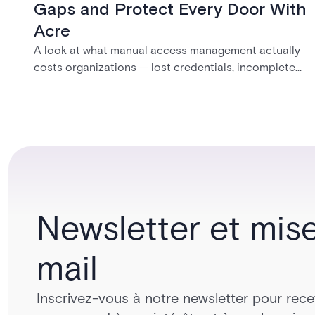
Gaps and Protect Every Door With
Acre
A look at what manual access management actually
costs organizations — lost credentials, incomplete
audit trails, and wasted security hours — and how
Acre's automated access control platforms close
those gaps without forcing a full infrastructure
overhaul.
Newsletter et mise
mail
Inscrivez-vous à notre newsletter pour rece