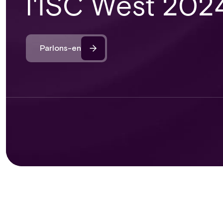
l'ISC West 202
Parlons-en