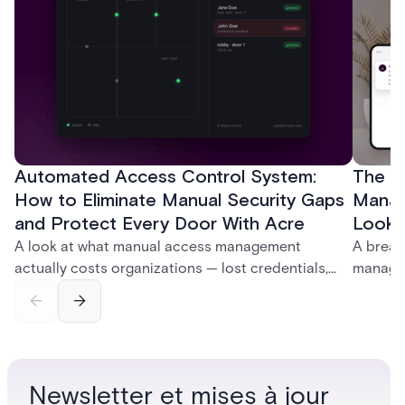
Automated Access Control System:
The Ke
How to Eliminate Manual Security Gaps
Manag
and Protect Every Door With Acre
Look f
A look at what manual access management
A break
actually costs organizations — lost credentials,
managem
incomplete audit trails, and wasted security hours
securit
— and how Acre's automated access control
and bet
platforms close those gaps without forcing a full
separat
infrastructure overhaul.
sign-in 
Newsletter et mises à jour