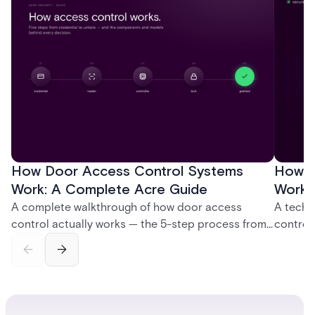
How Door Access Control Systems
How B
Work: A Complete Acre Guide
Works
A complete walkthrough of how door access
A techn
control actually works — the 5-step process from
control
credential swipe to unlock, the four core hardware
creatio
and software components, and the access control
fingerpr
models (DAC, MAC, RBAC, ABAC) that determine
and wha
who gets in where.
across 