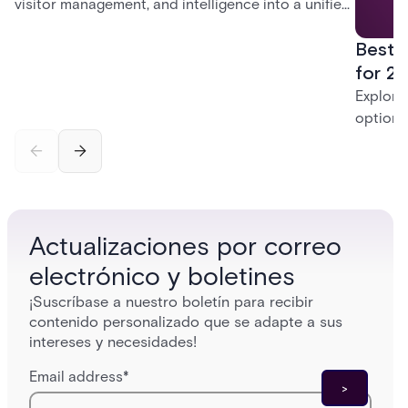
visitor management, and intelligence into a unified
platform—creating a practical path from today’s
Best 
systems to a more connected, cloud-enabled
future.
for 20
Explore
options
securit
alarms,
enterpri
Actualizaciones por correo
electrónico y boletines
¡Suscríbase a nuestro boletín para recibir
contenido personalizado que se adapte a sus
intereses y necesidades!
Email address
*