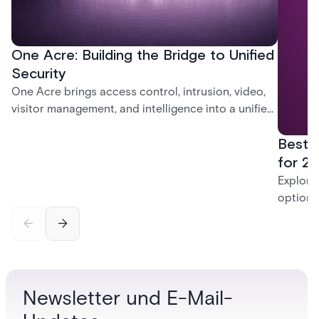
One Acre: Building the Bridge to Unified
Security
One Acre brings access control, intrusion, video,
visitor management, and intelligence into a unified
platform—creating a practical path from today’s
Best 
systems to a more connected, cloud-enabled
future.
for 20
Explore
options
securit
alarms,
enterpri
Newsletter und E-Mail-