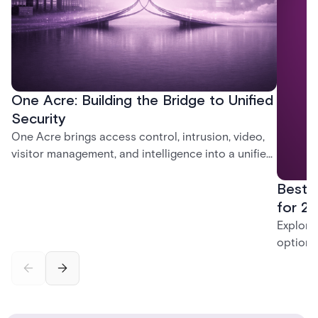
One Acre: Building the Bridge to Unified
Security
One Acre brings access control, intrusion, video,
visitor management, and intelligence into a unified
platform—creating a practical path from today’s
Best 
systems to a more connected, cloud-enabled
future.
for 20
Explore
options
securit
alarms,
enterpri