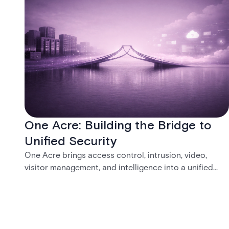
One Acre: Building the Bridge to
Unified Security
One Acre brings access control, intrusion, video,
visitor management, and intelligence into a unified
platform—creating a practical path from today’s
systems to a more connected, cloud-enabled future.