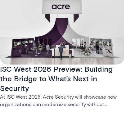
ISC West 2026 Preview: Building
the Bridge to What’s Next in
Security
At ISC West 2026, Acre Security will showcase how
organizations can modernize security without
disruption. From trusted on-premises platforms to the
unified One Acre ecosystem, Acre Bridge creates a
practical path between today’s systems and
tomorrow’s cloud-enabled security environment.