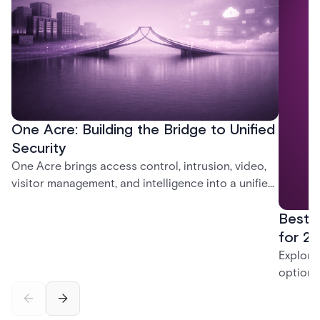
One Acre: Building the Bridge to Unified
Security
One Acre brings access control, intrusion, video,
visitor management, and intelligence into a unified
platform—creating a practical path from today’s
Best 
systems to a more connected, cloud-enabled
future.
for 20
Explore
options
securit
alarms,