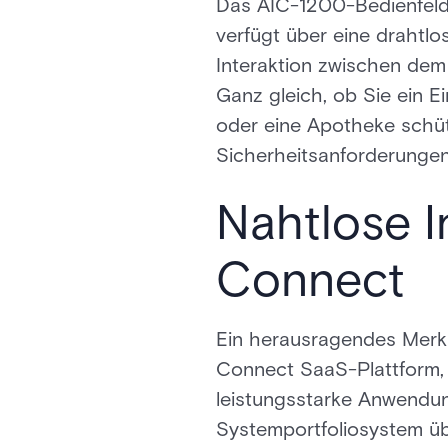
Das AIC-1200-Bedienfeld
verfügt über eine drahtl
Interaktion zwischen dem
Ganz gleich, ob Sie ein E
oder eine Apotheke schüt
Sicherheitsanforderungen
Nahtlose I
Connect
Ein herausragendes Merkm
Connect SaaS-Plattform, 
leistungsstarke Anwendun
Systemportfoliosystem übe