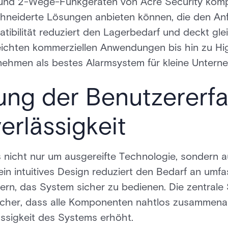
und 2-Wege-Funkgeräten von Acre Security kompa
hneiderte Lösungen anbieten können, die den An
ibilität reduziert den Lagerbedarf und deckt gle
eichten kommerziellen Anwendungen bis hin zu 
nehmen als bestes Alarmsystem für kleine Unterne
ung der Benutzererf
rlässigkeit
 nicht nur um ausgereifte Technologie, sondern 
ein intuitives Design reduziert den Bedarf an um
ern, das System sicher zu bedienen. Die zentrale
 sicher, dass alle Komponenten nahtlos zusammena
ässigkeit des Systems erhöht.