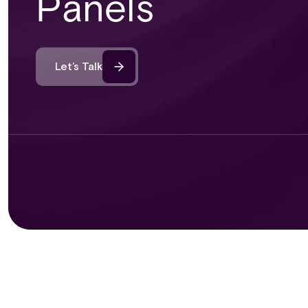
Panels
Let’s Talk